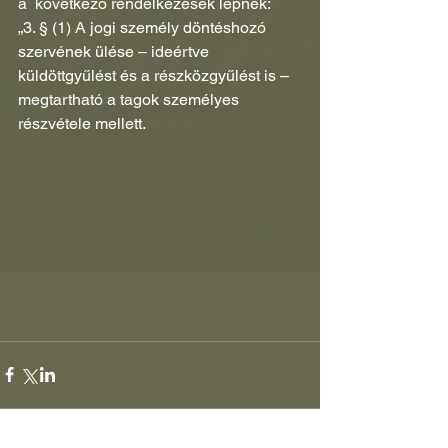
a  következő rendelkezések lépnek: 
„3. § (1) A jogi személy döntéshozó 
szervének ülése – ideértve 
küldöttgyűlést és a részközgyűlést is – 
megtartható a tagok személyes 
részvétele mellett.