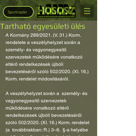
Sportnaptár
Tartható egyesületi ülés
A Kormány 289/2021. (V. 31.) Korm. 
rendelete a veszélyhelyzet során a 
személy- és vagyonegyesítő 
szervezetek működésére vonatkozó 
eltérő rendelkezések újbóli 
bevezetéséről szóló 502/2020. (XI. 16.) 
Korm. rendelet módosításáról.
A veszélyhelyzet során a  személy- és 
vagyonegyesítő szervezetek 
működésére vonatkozó eltérő 
rendelkezések újbóli bevezetéséről 
szóló 502/2020. (XI. 16.) Korm. rendelet 
(a  továbbiakban: R.) 3–6.  §-a helyébe 