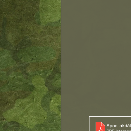
Spec. akdá
PDF letöltés