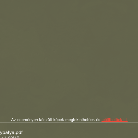
Az eseményen készült képek megtekinthetőek és 
letölthetőek itt.
lypálya
.pdf
e • 1.29MB