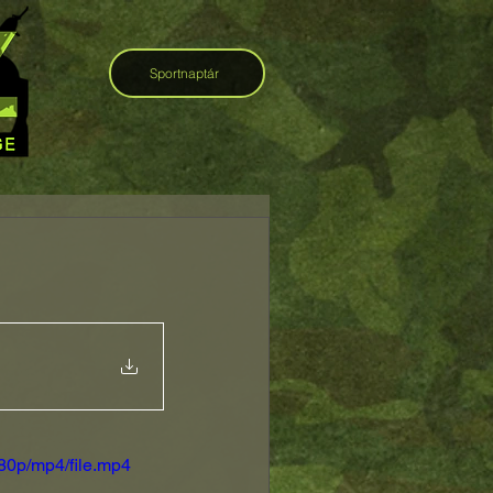
Sportnaptár
80p/mp4/file.mp4