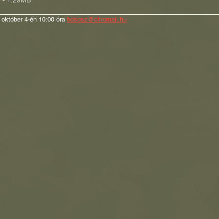
 október 4-én 10:00 óra 
hososz@citromail.hu