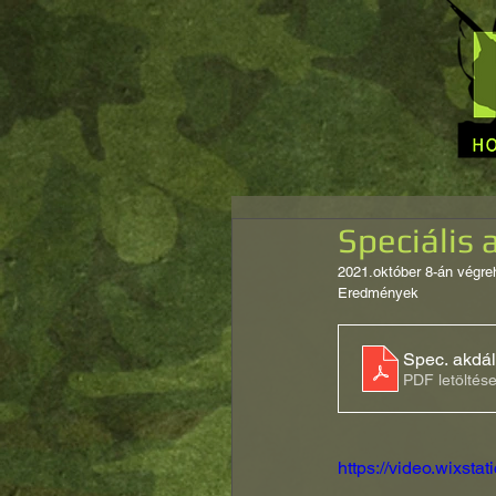
Speciális 
2021.október 8-án végre
Eredmények 
Spec. akdá
PDF letöltés
https://video.wixs