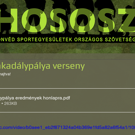
akadálypálya verseny
hajtva!
lypálya eredmények honlapra
.pdf
e • 263KB
tatic.com/video/b0aee1_eb2f871324a04b369e1fd5a82a6f54a1/10