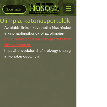
Sportnaptár
Olimpia, katonasportolók
Az alábbi linken követheti a friss híreket 
a katonaolimpikonokról az olimpián
https://www.facebook.com/sportszazad/
Honvedelem.hu
https://honvedelem.hu/hirek/egy-orszag-
allt-onok-mogott.html