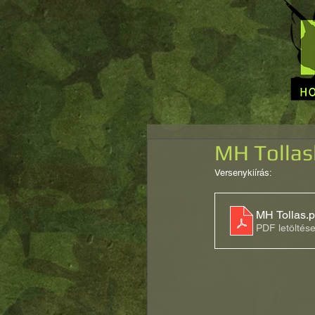
MH Tollas
Versenykiírás:
MH Tollas
.p
PDF letöltés