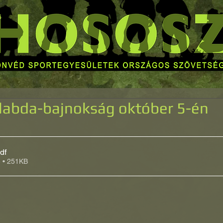
labda-bajnokság október 5-én
df
e • 251KB