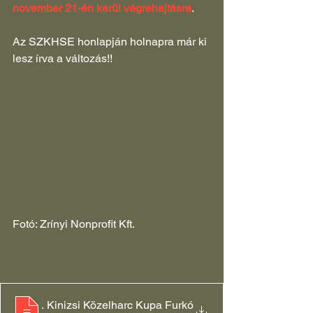
november 21-én kerül végrehajtásra
.
Az SZKHSE honlapján holnapra már ki 
lesz írva a változás!!
Fotó: Zrínyi Nonprofit Kft.
Magyar Honvédésg Amatőr Katonai Küzdősport Bajno
. Kinizsi Közelharc Kupa Furkó