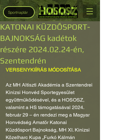
Sportnaptár
KATONAI KÜZDŐSPORT-
BAJNOKSÁG kadétok
részére 2024.02.24-én,
Szentendrén
VERSENYKIÍRÁS MÓDOSÍTÁSA
Az MH Altiszti Akadémia a Szentendrei 
Kinizsi Honvéd Sportegyesület 
együttműködésével, és a HOSOSZ, 
valamint a HS támogatásával 2024. 
február 29 – én rendezi meg a Magyar 
Honvédség Amatőr Katonai 
Küzdősport Bajnokság, MH XI. Kinizsi 
Közelharc Kupa „Furkó Kálmán 