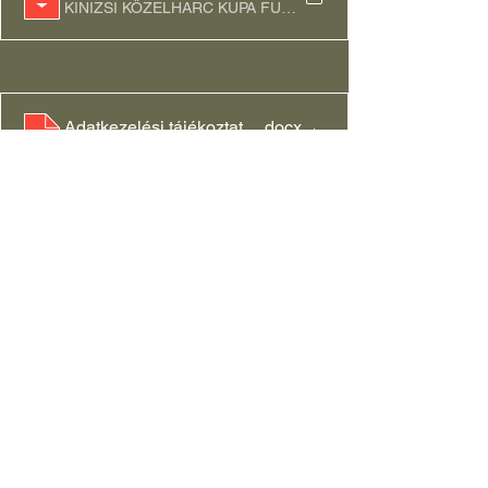
KINIZSI KÖZELHARC KUPA FURKÓ letöltése • 131KB
Adatkezelési tájékoztató_GDPR_KTKMR_2024_MH 
.docx
DOCX letöltése • 19KB
Nevezési lap, felnőtt (2)
.docx
DOCX letöltése • 94KB