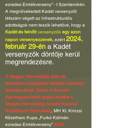
ezredes Emlékverseny” - t Szentendrén.
A megnövekedett Kadét versenyzői 
létszám végett az infrastrukturális 
adottságok nem teszik lehetővé, hogy a
Kadét és felnőt
t versenyzők 
egy azon 
2024. 
napon versenyezzenek
, ezért 
február 29-én
 a Kadét 
versenyzők döntője kerül 
megrendezésre.
A Magyar Honvédség aktív és 
tartalékos szolgálatot teljesítő személyi 
állományának, illetve a Honvéd 
Sportegyesületek tagjai részére a 
Magyar Honvédség Amatőr Katonai 
Küzdősport Bajnokság
, MH XI. Kinizsi 
Közelharc Kupa „Furkó Kálmán 
ezredes Emlékverseny” 
2024. 