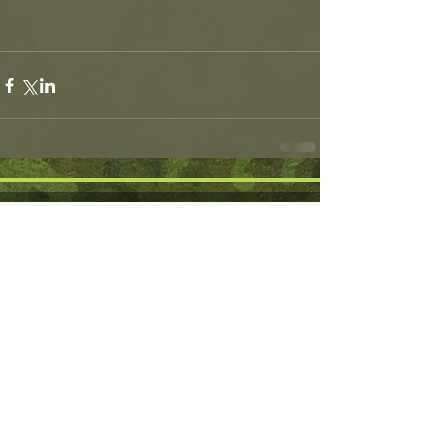
Partnereink
© 2022 Honvéd Sportegyesületek Országos
Szövetsége