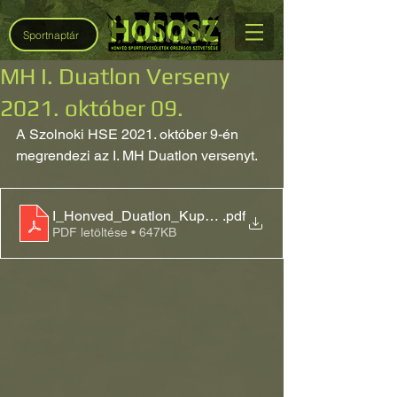
Sportnaptár
MH I. Duatlon Verseny
2021. október 09.
A Szolnoki HSE 2021. október 9-én 
megrendezi az I. MH Duatlon versenyt.
I_Honved_Duatlon_Kupa_2021_versenykiiras_jav_2
.pdf
PDF letöltése • 647KB