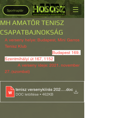
Sportnaptár
MH AMATŐR TENISZ
CSAPATBAJNOKSÁG
A verseny helye: Budapest, Mini Garros 
Tenisz Klub
Budapest 169, 
Szentmihályi út 167, 1152 
          A verseny ideje: 2021. november 
27. (szombat)
tenisz versenykiírás 2021 kiküldésre
.doc
DOC letöltése • 462KB