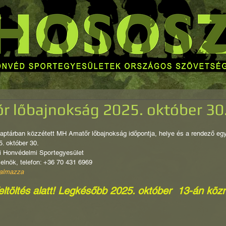
 lőbajnokság 2025. október 30
aptárban közzétett MH Amatőr lőbajnokság időpontja, helye és a rendező egy
5. október 30.
 Honvédelmi Sportegyesület
 elnök, telefon: +36 70 431 6969
talmazza
eltöltés alatt! Legkésőbb 2025. október  13-án köz