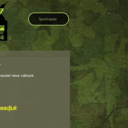
Sportnaptár
.
esület neve változik.
readjuk