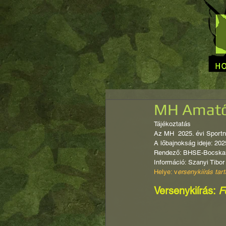
MH Amatőr
Tájékoztatás
Az MH  2025. évi Sportn
A lőbajnokság ideje: 202
Rendező: BHSE-Bocskai
Információ: Szanyi Tibor
Helye: v
ersenykiírás tar
Versenykiírás: 
F