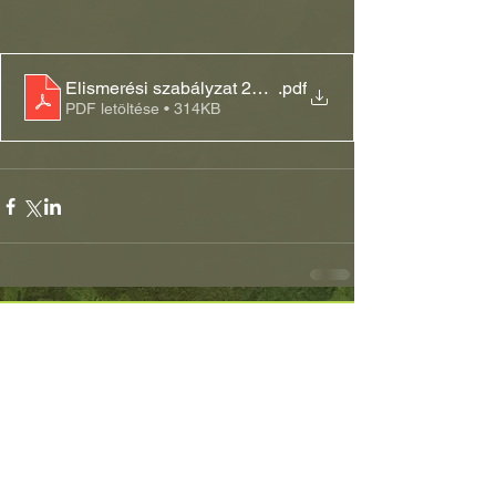
Elismerési szabályzat 251031
.pdf
PDF letöltése • 314KB
Partnereink