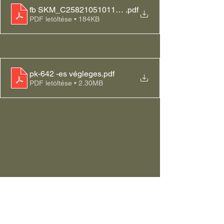
fb SKM_C25821051011140
.pdf
PDF letöltése • 184KB
pk-642 -es végleges
.pdf
PDF letöltése • 2.30MB