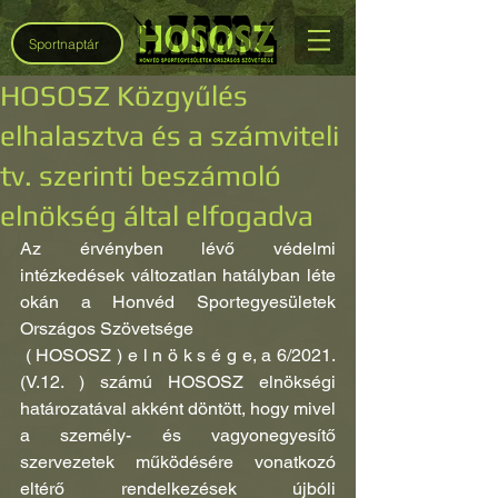
Sportnaptár
HOSOSZ Közgyűlés
elhalasztva és a számviteli
tv. szerinti beszámoló
elnökség által elfogadva
Az érvényben lévő védelmi 
intézkedések változatlan hatályban léte 
okán a Honvéd Sportegyesületek 
Országos Szövetsége       
 ( HOSOSZ ) e l n ö k s é g e, a 6/2021. 
(V.12. ) számú HOSOSZ elnökségi 
határozatával akként döntött, hogy mivel 
a személy- és vagyonegyesítő 
szervezetek működésére vonatkozó 
eltérő rendelkezések újbóli 