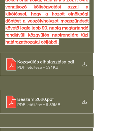
vonatkozó költségvetést azzal a 
kikötéssel, hogy a hozott elnökségi 
döntést a veszélyhelyzet megszűnését 
követő legfeljebb 90. napig megtartandó 
rendkívüli közgyűlés napirendjére tűzi 
határozathozatal céljából. 
Közgyűlés elhalasztása
.pdf
PDF letöltése • 591KB
Beszám 2020
.pdf
PDF letöltése • 9.39MB