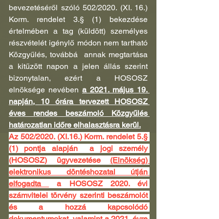
bevezetéséről szóló 502/2020. (XI. 16.) 
Korm. rendelet 3.§ (1) bekezdése 
értelmében a tag (küldött) személyes 
részvételét igénylő módon nem tartható 
Közgyűlés, továbbá  annak megtartása 
a kitűzött napon a jelen állás szerint  
bizonytalan, ezért a HOSOSZ 
elnöksége nevében 
a 2021. május 19. 
napján, 10 órára tervezett HOSOSZ 
éves rendes beszámoló Közgyűlés 
határozatlan időre elhalasztásra kerül.
Az 502/2020. (XI.16.) Korm. rendelet 5.§ 
(1) pontja alapján  a jogi személy 
(HOSOSZ) ügyvezetése 
(Elnökség) 
elektronikus döntéshozatal útján 
elfogadta 
 a HOSOSZ 2020. évi 
számvitelei törvény szerinti beszámolót 
és a hozzá kapcsolódó 
dokumentumokat, valamint a 2021. évre 