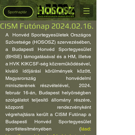
Sportnaptár
CISM Futónap 2024.02.16.
A  Honvéd Sportegyesületek Országos 
Szövetsége (HOSOSZ) szervezésében, 
a Budapesti Honvéd Sportegyesület 
(BHSE) támogatásával és a HM, illetve 
a HVK KIKCSF-ség közreműködésével, 
kiváló időjárási körülmények között, 
Magyarország honvédelmi 
miniszterének részvételével,  2024. 
február 16-án, Budapest helyőrségben 
szolgálatot teljesítő állomány részére, 
központi rendezvényként   
végrehajtásra került a CISM Futónap a 
Budapesti Honvéd Sportegyesület 
sportlétesítményében (
lásd: 