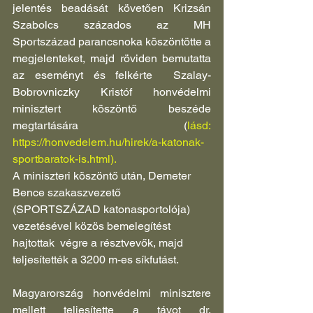
jelentés beadását követően Krizsán 
Szabolcs százados az MH  
Sportszázad parancsnoka köszöntötte a 
megjelenteket, majd röviden bemutatta 
az eseményt és felkérte  Szalay-
Bobrovniczky Kristóf honvédelmi 
minisztert köszöntő beszéde 
megtartására    (
lásd: 
https://honvedelem.hu/hirek/a-katonak-
sportbaratok-is.html
).
A miniszteri köszöntő után, Demeter 
Bence szakaszvezető 
(SPORTSZÁZAD katonasportolója) 
vezetésével közös bemelegítést 
hajtottak  végre a résztvevők, majd 
teljesítették a 3200 m-es síkfutást. 
Magyarország honvédelmi minisztere 
mellett teljesítette a távot dr. 