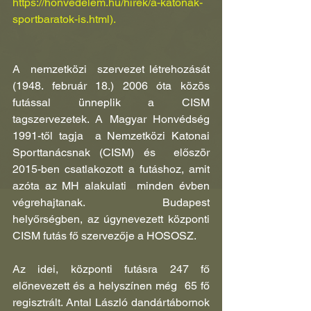
https://honvedelem.hu/hirek/a-katonak-
sportbaratok-is.html
).
A  nemzetközi  szervezet létrehozását 
(1948. február 18.) 2006 óta közös 
futással ünneplik a CISM 
tagszervezetek. A Magyar Honvédség 
1991-től tagja  a Nemzetközi Katonai 
Sporttanácsnak (CISM) és  először  
2015-ben csatlakozott a futáshoz, amit 
azóta az MH alakulati  minden évben 
végrehajtanak.  Budapest 
helyőrségben, az úgynevezett központi 
CISM futás fő szervezője a HOSOSZ.
Az idei, központi futásra 247 fő 
előnevezett és a helyszínen még  65 fő 
regisztrált. Antal László dandártábornok 