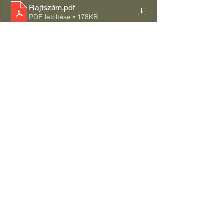
Rajtszám
.pdf
PDF letöltése • 178KB
CISM Sportnap honlapra
.pdf
PDF letöltése • 398KB