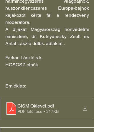
harmincegyszeres  világbajnok, 
huszonkilencszeres Európa-bajnok 
kajakozót kérte fel a rendezvény 
moderátora.
A díjakat Magyarország honvédelmi 
minisztere, dr. Kutnyánszky Zsolt és 
Antal László ddtbk. adták át .
Farkas László s.k.
HOSOSZ elnök
Emléklap:
CISM Oklevél
.pdf
PDF letöltése • 317KB