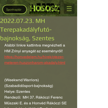
Sportnaptár
2022.07.23. MH
Terepakadályfutó-
bajnokság, Szentes
Alábbi linkre kattintva megnézheti a 
HM Zrínyi anyagát az eseményről!
https://honvedelem.hu/hirek/otezer-
meteren-huszonharom-akadaly.html
(Weekwnd Warriors)
(Szabadidősport-bajnokság)
Helye: Szentes
Rendező:  MH 37. Rákóczi Ferenc
Műszaki E. és a Honvéd Rákóczi SE 