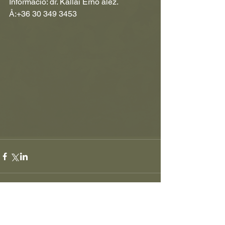
Információ: dr. Kállai Ernő alez.
Å:+36 30 349 3453