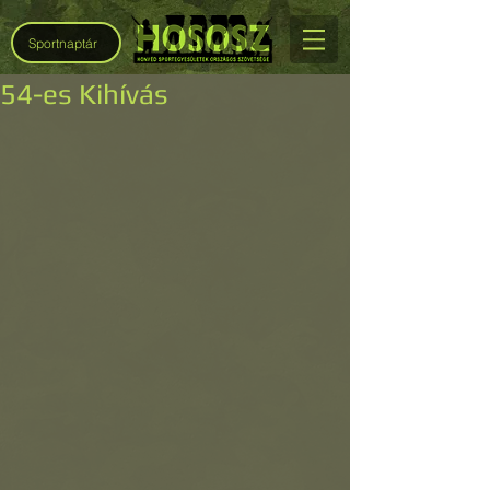
Sportnaptár
54-es Kihívás