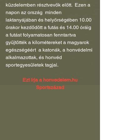
küzdelemben résztvevők előtt.  Ezen a 
napon az ország  minden 
laktanyájában és helyőrségében 10.00 
órakor kezdődött a futás és 14.00 óráig 
a futást folyamatosan fenntartva 
gyűjtötték a kilométereket a magyarok 
egészségéért  a katonák, a honvédelmi 
alkalmazottak, és honvéd 
sportegyesületek tagjai.
Ezt írja a honvedelem.hu
Sportszázad