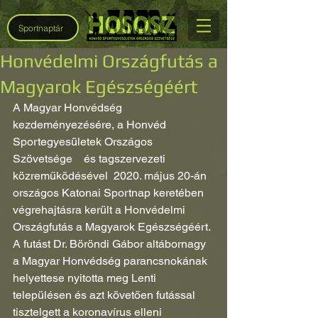
Sportnaptár
Honvédelmi Országfutás a
Magyarok Egészségéért
A Magyar Honvédség 
kezdeményezésére, a Honvéd 
Sportegyesületek Országos 
Szövetsége    és tagszervezeti  
közreműködésével  2020. május 20-án 
országos Katonai Sportnap keretében 
végrehajtásra került a Honvédelmi 
Országfutás a Magyarok Egészségéért. 
A futást Dr. Böröndi Gábor altábornagy 
a Magyar Honvédség parancsnokának 
helyettese nyitotta meg Lenti 
településen és azt követően futással 
tisztelgett a koronavírus elleni 