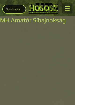
Sportnaptár
MH Amatőr Síbajnokság