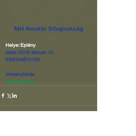
MH Amatőr Síbajnokság
Helye: Eplény
Ideje: 2019. február 13.
EREDMÉNYEK
Versenykiírás
Nevezési lap