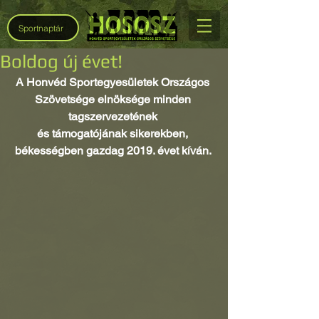
Sportnaptár
Boldog új évet!
A Honvéd Sportegyesületek Országos 
Szövetsége elnöksége minden 
tagszervezetének 
és támogatójának sikerekben, 
békességben gazdag 2019. évet kíván. 