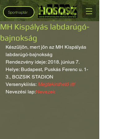
Sportnaptár
MH Kispályás labdarúgó-
bajnokság
Készüljön, mert jön az MH Kispályás 
labdarúgó-bajnokság
Rendezvény ideje: 2018. június 7.
Helye: Budapest, Puskás Ferenc u. 1-
3., BOZSIK STADION
Versenykiírás: 
Megtekinthető itt!
Nevezési lap:
Nevezek