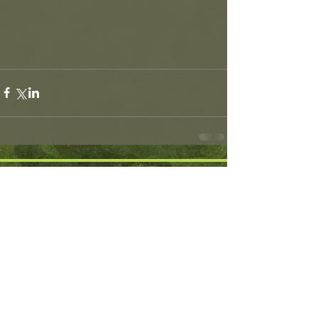
Partnereink
© 2022 Honvéd Sportegyesületek Országos