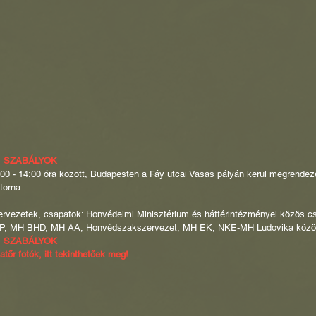
, SZABÁLYOK
00 - 14:00 óra között, Budapesten a Fáy utcai Vasas pályán kerül megrende
torna.
ervezetek, csapatok: Honvédelmi Minisztérium és háttérintézményei közös csa
, MH BHD, MH AA, Honvédszakszervezet, MH EK, NKE-MH Ludovika közös
, SZABÁLYOK
tőr fotók, itt tekinthetőek meg!