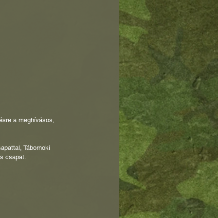
zésre a meghívásos, 
pattal, Tábornoki 
 csapat.