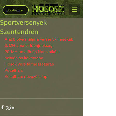
Sportnaptár
Sportversenyek
Szentendrén
Alább olvashatja a versenykiírásokat:
3. MH amatőr lőbajnokság
20. MH amatőr és Nemzetközi 
szituációs kőverseny
Hősök Vére természetjárás
Közelharc
Közelharc nevezési lap