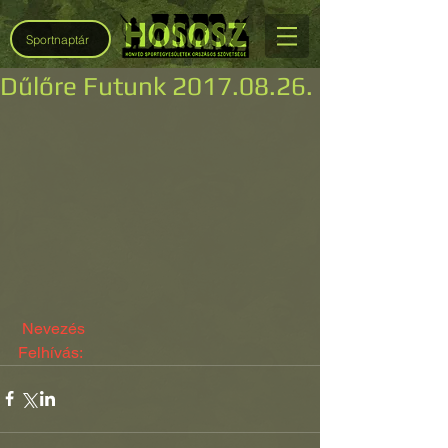
Sportnaptár
Dűlőre Futunk 2017.08.26.
Nevezés
Felhívás: