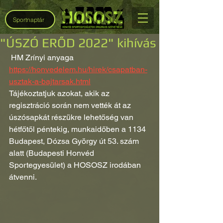
Sportnaptár
"ÚSZÓ ERŐD 2022" kihívás
 HM Zrínyi anyaga
https://honvedelem.hu/hirek/csapatban-
usztak-a-bajtarsak.html
Tájékoztatjuk azokat, akik az 
regisztráció során nem vették át az 
úszósapkát részükre lehetőség van 
hétfőtől péntekig, munkaidőben a 1134 
Budapest, Dózsa György út 53. szám 
alatt (Budapesti Honvéd 
Sportegyesület) a HOSOSZ irodában 
átvenni.