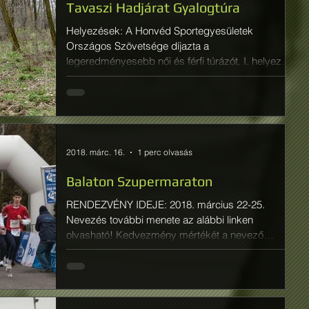
Tavaszi Hadjárat Gyalogtúra
Helyezések: A Honvéd Sportegyesületek
Országos Szövetsége díjazta a
legeredményesebb női és férfi túrázót. I. helyezett
női túrázó Szabó...
2018. márc. 16.
1 perc olvasás
Balaton Szupermaraton
RENDEZVÉNY IDEJE: 2018. március 22-25.
Nevezés további menete az alábbi linken
olvasható! Kedvezmény mértékét a nevező
részére...