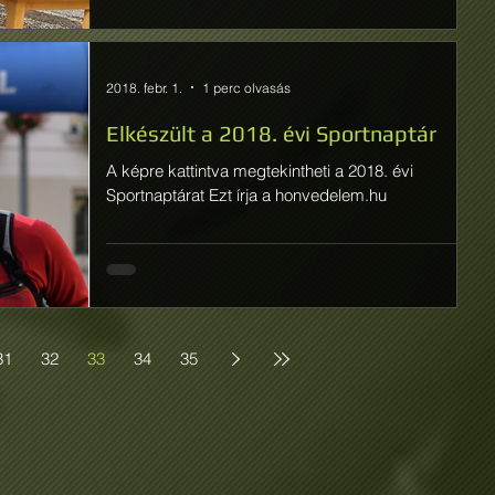
2018. febr. 1.
1 perc olvasás
Elkészült a 2018. évi Sportnaptár
A képre kattintva megtekintheti a 2018. évi
Sportnaptárat Ezt írja a honvedelem.hu
31
32
33
34
35