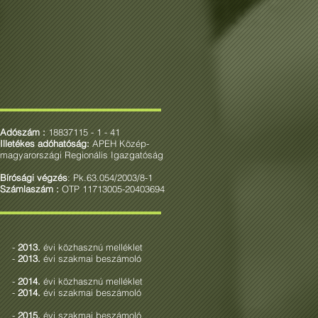
Domán Gábor
Komáromi Lajos
Adószám :
18837115 - 1 - 41
Illetékes adóhatóság:
APEH Közép-
magyarországi Regionális Igazgatóság
Bírósági végzés
: Pk.63.054/2003/8-1
Számlaszám :
OTP 11713005-20403694
-
2013.
évi közhasznú melléklet
-
2013.
évi szakmai beszámoló
-
2014.
évi közhasznú melléklet
-
2014.
évi szakmai beszámoló
-
2015.
évi szakmai beszámoló