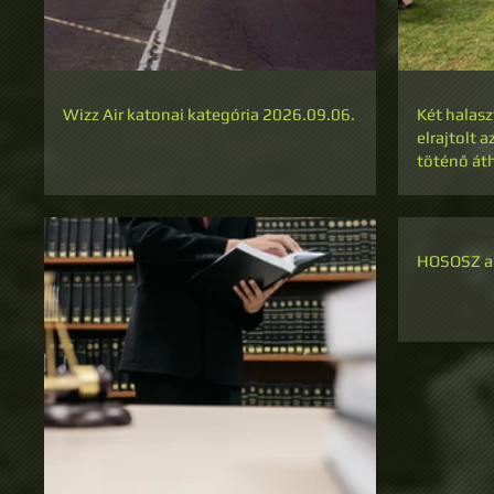
Wizz Air katonai kategória 2026.09.06.
Két halas
elrajtolt 
töténő át
HOSOSZ ad