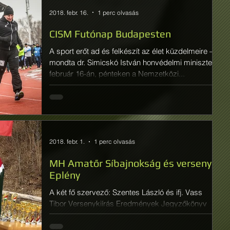
2018. febr. 16.
1 perc olvasás
CISM Futónap Budapesten
A sport erőt ad és felkészít az élet küzdelmeire –
mondta dr. Simicskó István honvédelmi miniszter
február 16-án, pénteken a Nemzetközi...
2018. febr. 1.
1 perc olvasás
MH Amatőr Síbajnokság és verseny,
Eplény
A két fő szervező: Szentes László és ifj. Vass
Tibor Versenykiírás Eredmények Jegyzőkönyv
KÉPEK TOVÁBBI KÉPEK