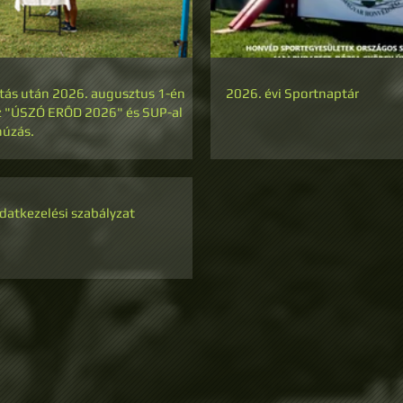
ztás után 2026. augusztus 1-én
2026. évi Sportnaptár
az "ÚSZÓ ERŐD 2026" és SUP-al
húzás.
atkezelési szabályzat