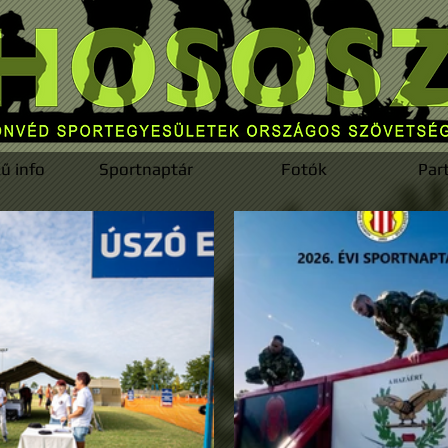
ű info
Sportnaptár
Fotók
Par