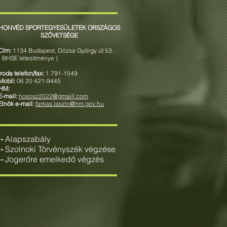
HONVÉD SPORTEGYESÜLETEK ORSZÁGOS
SZÖVETSÉGE
Cím:
1134 Budapest, Dózsa György út 53.
( BHSE létesítménye )
Iroda telefon/fax:
1 791-1549
Mobil:
06 20 421-9445
HM:
E-mail:
hososz2022@gmaill.com
Elnök e-mail:
farkas.laszlo@hm.gov.hu
-
Alapszabály
-
Szolnoki Törvényszék végzése
-
Jogerőre emelkedő végzés
Farkas László
Szentes László
Elnök
Alelnök
-
egyben
egyben
elnökségi
elnökségi