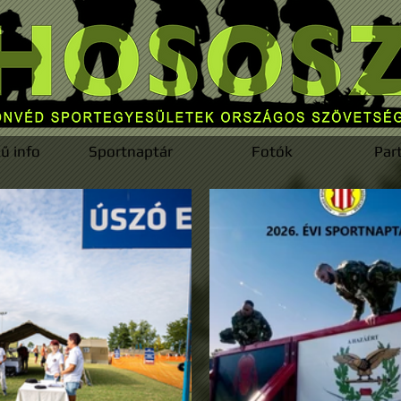
ű info
Sportnaptár
Fotók
Par