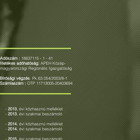
Domán Gábor
Komáromi Lajos
Adószám :
18837115 - 1 - 41
Illetékes adóhatóság:
APEH Közép-
magyarországi Regionális Igazgatóság
Bírósági végzés
: Pk.63.054/2003/8-1
Számlaszám :
OTP 11713005-20403694
-
2013.
évi közhasznú melléklet
-
2013.
évi szakmai beszámoló
-
2014.
évi közhasznú melléklet
-
2014.
évi szakmai beszámoló
-
2015.
évi szakmai beszámoló