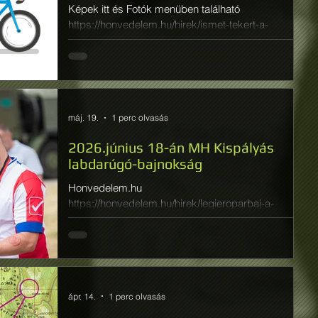
Képek itt és Fotók menüben található
https://honvedelem.hu/hirek/ismet-tekert-a-
sereg.html
máj. 19.
1 perc olvasás
2026.június 18-án MH Kispályás
labdarúgó-bajnokság
Honvedelem.hu
https://honvedelem.hu/hirek/legieroparbaj-a-
futballpalyan.html
ápr. 14.
1 perc olvasás