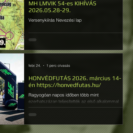
MH LMVIK 54-es KIHÍVÁS
2026.05.28-29.
Versenykiírás Nevezési lap
febr. 24.
1 perc olvasás
HONVÉDFUTÁS 2026. március 14-
én https://honvedfutas.hu/
Ragyogóan napos időben több mint
ezerhatszázan teljesítették az első alkalommal
megrendezett Honvédfutást Budapesten. Ezt írja a
honvedelem.hu : https://honvedelem.hu/hirek/az-
elso-honvedfutassal-unnepeltek.htm l