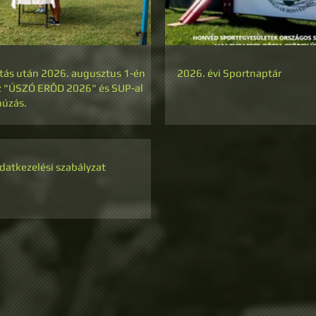
ztás után 2026. augusztus 1-én
2026. évi Sportnaptár
az "ÚSZÓ ERŐD 2026" és SUP-al
húzás.
atkezelési szabályzat