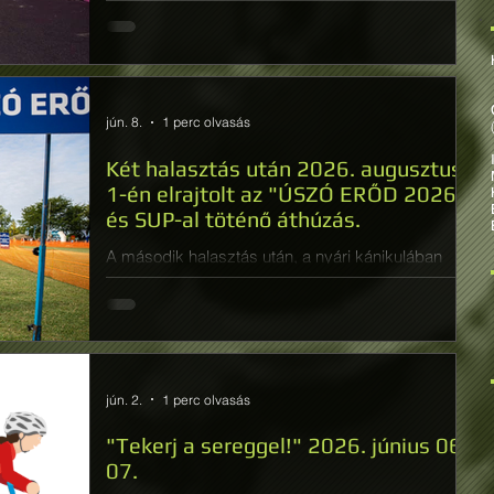
HOSOSZ!
jún. 8.
1 perc olvasás
Két halasztás után 2026. augusztus
1-én elrajtolt az "ÚSZÓ ERŐD 2026"
és SUP-al töténő áthúzás.
A második halasztás után, a nyári kánikulában
elrajtolt az Úszó Erőd kötelék és a SUP-al történő
áthúzás. AZ ÚSZÓ ERŐD kihívás résztvevői
teljesítették a távot. Eredmények:
https://bsieredmenylista.hu/lidl-balaton-atuszas-
2026/lidl-balaton-atuszas-5km/
Honvedelem.hu:https://honvedelem.hu/hirek/megh
jún. 2.
1 perc olvasás
oditottak-a-magyar-tengert.html
"Tekerj a sereggel!" 2026. június 06-
-
07.