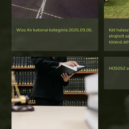
Wizz Air katonai kategória 2026.09.06.
Két halas
elrajtolt 
töténő át
HOSOSZ ad