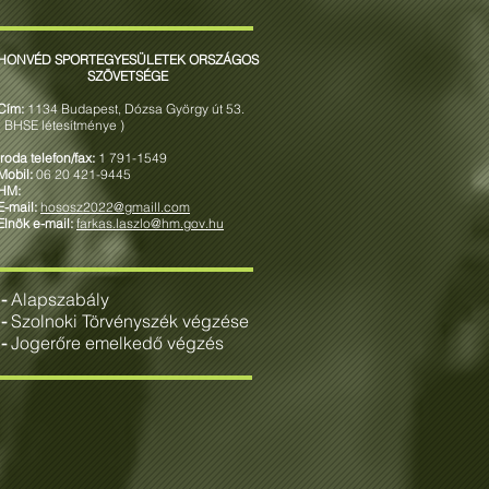
HONVÉD SPORTEGYESÜLETEK ORSZÁGOS
SZÖVETSÉGE
Cím:
1134 Budapest, Dózsa György út 53.
( BHSE létesítménye )
Iroda telefon/fax:
1 791-1549
Mobil:
06 20 421-9445
HM:
E-mail:
hososz2022@gmaill.com
Elnök e-mail:
farkas.laszlo@hm.gov.hu
-
Alapszabály
-
Szolnoki Törvényszék végzése
-
Jogerőre emelkedő végzés
Farkas László
Szentes László
Elnök
Alelnök
-
egyben
egyben
elnökségi
elnökségi